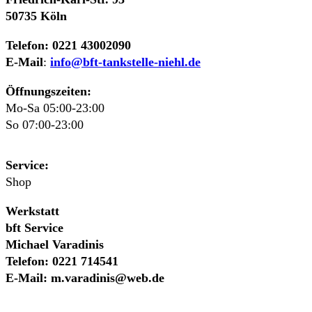
50735 Köln
Telefon: 0221 43002090
E-Mail
:
info@bft-tankstelle-niehl.de
Öffnungszeiten:
Mo-Sa 05:00-23:00
So 07:00-23:00
Service:
Shop
Werkstatt
bft Service
Michael Varadinis
Telefon: 0221 714541
E-Mail:
m.varadinis@web.de