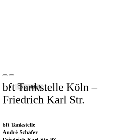
bft Tankstelle Köln –
Go to slide 1
Friedrich Karl Str.
bft Tankstelle
André Schäfer
Friedrich-Karl-Str. 93